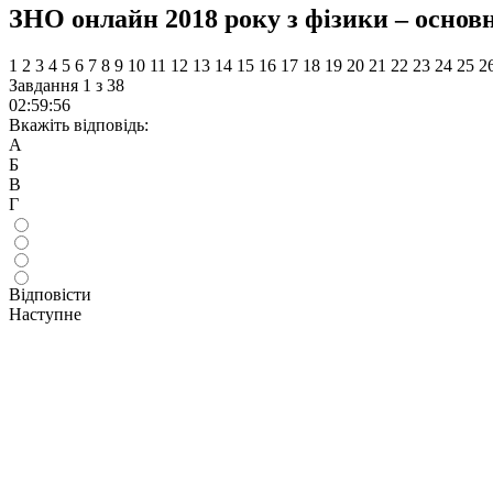
ЗНО онлайн 2018 року з фізики – основн
1
2
3
4
5
6
7
8
9
10
11
12
13
14
15
16
17
18
19
20
21
22
23
24
25
2
Завдання 1 з 38
02
:
59
:
55
Вкажіть відповідь:
А
Б
В
Г
Відповісти
Наступне