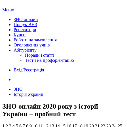
Меню
ЗНО онлайн
Пошук ВНЗ
Репетитори
Курси
Роботи на замовлення
Оголошення учнів
Абітурієнту
Поради і статті
Тести на профорієнтацію
Вхід/Реєстрація
ЗНО
Історія України
ЗНО онлайн 2020 року з історії
України – пробний тест
1
2
3
4
5
6
7
8
9
10
11
12
13
14
15
16
17
18
19
20
21
22
23
24
25