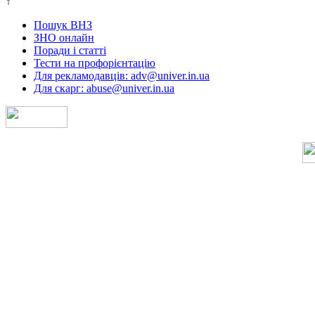
↑
Пошук ВНЗ
ЗНО онлайн
Поради і статті
Тести на профорієнтацію
Для рекламодавців: adv@univer.in.ua
Для скарг: abuse@univer.in.ua