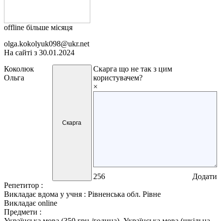
offline більше місяця
olga.kokolyuk098@ukr.net
На сайті з 30.01.2024
Коколюк
Скарга
що не так з цим
Ольга
користувачем?
×
Скарга
256
Додати
Репетитор :
Викладає вдома у учня :
Рівненська обл. Рівне
Викладає online
Предмети :
Українська мова (350 грн./година), Українська мова (шкільна