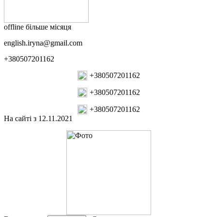
offline більше місяця
english.iryna@gmail.com
+380507201162
+380507201162
+380507201162
+380507201162
На сайті з 12.11.2021