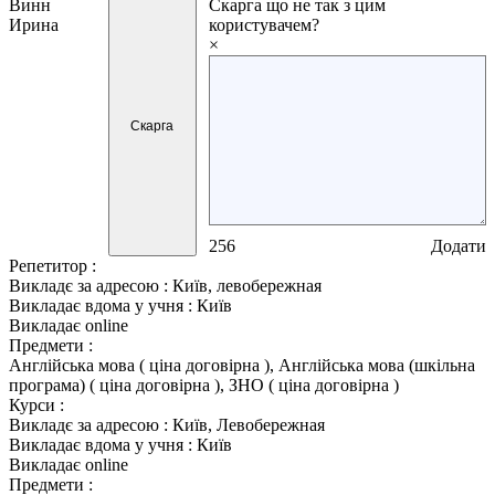
Винн
Скарга
що не так з цим
Ирина
користувачем?
×
Скарга
256
Додати
Репетитор :
Викладє за адресою :
Київ, левобережная
Викладає вдома у учня :
Київ
Викладає online
Предмети :
Англійська мова ( ціна договірна ), Англійська мова (шкільна
програма) ( ціна договірна ), ЗНО ( ціна договірна )
Курси :
Викладє за адресою :
Київ, Левобережная
Викладає вдома у учня :
Київ
Викладає online
Предмети :