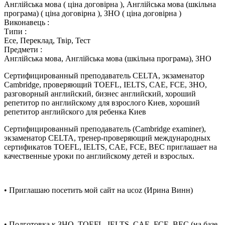
Англійська мова ( ціна договірна ), Англійська мова (шкільна
програма) ( ціна договірна ), ЗНО ( ціна договірна )
Виконавець :
Типи :
Есе, Переклад, Твір, Тест
Предмети :
Англійська мова, Англійська мова (шкільна програма), ЗНО
Сертифицированный преподаватель CELTA, экзаменатор
Cambridge, проверяющий TOEFL, IELTS, CAE, FCE, ЗНО,
разговорный английский, бизнес английский, хороший
репетитор по английскому для взрослого Киев, хороший
репетитор английского для ребенка Киев
Сертифицированный преподаватель (Cambridge examiner),
экзаменатор СELTA, тренер-проверяющий международных
сертификатов TOEFL, IELTS, CAE, FCE, BEC приглашает на
качественные уроки по английскому детей и взрослых.
• Приглашаю посетить мой сайт на ucoz (Ирина Винн)
• Подготовка к ЗНО, TOEFL, IELTS, CAE, FCE, BEC (на базе