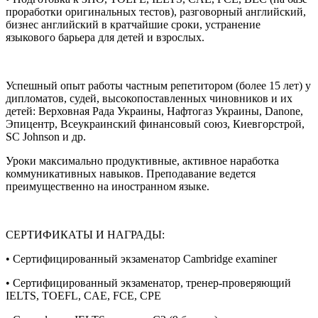
проработки оригинальных тестов), разговорный английский,
бизнес английский в кратчайшие сроки, устранение
языкового барьера для детей и взрослых.
Успешный опыт работы частным репетитором (более 15 лет) у
дипломатов, судей, высокопоставленных чиновников и их
детей: Верховная Рада Украины, Нафтогаз Украины, Danone,
Эпицентр, Всеукраинский финансовый союз, Киевгорстрой,
SC Johnson и др.
Уроки максимально продуктивные, активное наработка
коммуникативных навыков. Преподавание ведется
преимущественно на иностранном языке.
СЕРТИФИКАТЫ И НАГРАДЫ:
• Сертифицированный экзаменатор Cambridge examiner
• Сертифицированный экзаменатор, тренер-проверяющий
IELTS, TOEFL, CAE, FCE, CPE