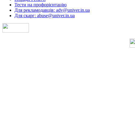
Тести на профорієнтацію
Для рекламодавців: adv@univer.in.ua
Для скарг: abuse@univer.in.ua