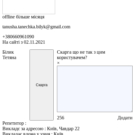
offline більше місяця
tanusha.tanechka.bilyk@gmail.com
+380660961090
На сайті з 02.11.2021
Білик
Скарга
що не так з цим
Тетяна
користувачем?
×
Скарга
256
Додати
Репетитор :
Викладє за адресою :
Київ, Чавдар 22
Викладає вдома у учня :
Київ