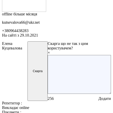
offline більше місяця
kutsevalova66@ukr.net
+380964438283
На сайті з 29.10.2021
Елена
Скарга
що не так з цим
Куцевалова
користувачем?
×
Скарга
256
Додати
Репетитор :
Викладає online
Предмети :