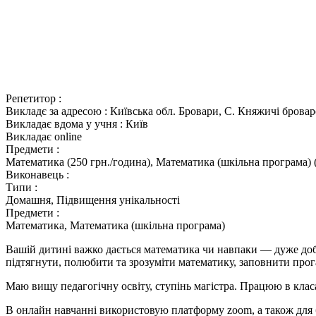
Репетитор :
Викладє за адресою :
Київська обл. Бровари, С. Княжичі брова
Викладає вдома у учня :
Київ
Викладає online
Предмети :
Математика (250 грн./година), Математика (шкільна програма) (
Виконавець :
Типи :
Домашня, Підвищення унікальності
Предмети :
Математика, Математика (шкільна програма)
Вашій дитині важко дається математика чи навпаки — дуже до
підтягнути, полюбити та зрозуміти математику, заповнити прог
Маю вищу педагогічну освіту, ступінь магістра. Працюю в класа
В онлайн навчанні використовую платформу zoom, а також для 