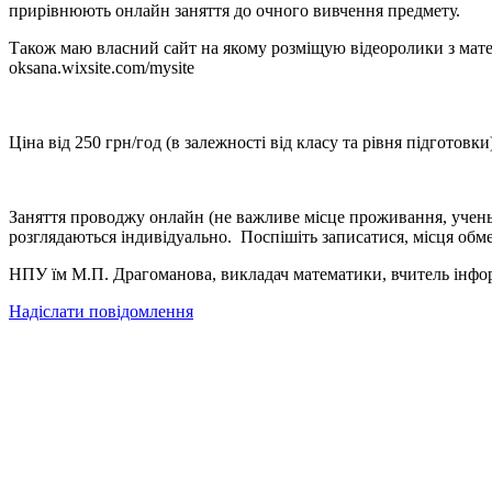
прирівнюють онлайн заняття до очного вивчення предмету.
Також маю власний сайт на якому розміщую відеоролики з матема
oksana.wixsite.com/mysite
Ціна від 250 грн/год (в залежності від класу та рівня підготовки
Заняття проводжу онлайн (не важливе місце проживання, учень м
розглядаються індивідуально. Поспішіть записатися, місця обме
НПУ їм М.П. Драгоманова, викладач математики, вчитель інф
Надіслати повідомлення