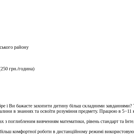
рського району
250 грн./година)
бре і Ви бажаєте захопити дитину більш складними завданнями?
алини в знаннях та освоїти розуміння предмету. Працюю в 5−11 
х з поглибленим вивченням математики, рівень стандарт та Інтел
більш комфортної роботи в дистанційному режимі використовую о