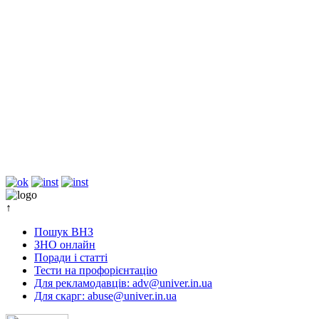
↑
Пошук ВНЗ
ЗНО онлайн
Поради і статті
Тести на профорієнтацію
Для рекламодавців: adv@univer.in.ua
Для скарг: abuse@univer.in.ua