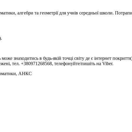
тики, алгебри та геометрії для учнів середньої школи. Потрапити
).
оже знаходитись в будь-якій точці світу де є інтернет покриття
жені, тел. +380971268568, телефонуйте/пишіть на Viber.
орматики, АНКС