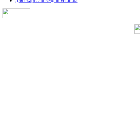
Для скарг: abuse@univer.in.ua