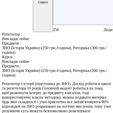
Скарга
256
Дода
Репетитор :
Викладає online
Предмети :
ЗНО (Історія України) (250 грн./година), Риторика (300 грн./
година)
Курси :
Викладає online
Предмети :
ЗНО (Історія України) (250 грн./година), Риторика (300 грн./
година)
Репетитор з історії (підготовка до ЗНО). Досвід роботи в школі
та репетитора 10 років.Головний акцент робиться на тому,
щоб розвинути інтерес до предмету взагалом, тоді
використовуючи власну методику, можна подавати матеріал
будь якої складності і учні практично все запам‏׳‏‎ятовують.90%
відповідей на ЗНО розраховані на логічне мислення, тому учні
розуміючи суть можуть безпомилково розв‏׳‏‎язувати