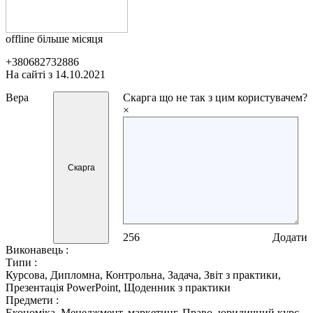
offline більше місяця
+380682732886
На сайті з 14.10.2021
Вера
Скарга
що не так з цим користувачем?
×
Скарга
256
Додати
Виконавець :
Типи :
Курсова, Дипломна, Контрольна, Задача, Звіт з практики,
Презентація PowerPoint, Щоденник з практики
Предмети :
Економіка, Менеджмент, маркетинг, Право, юридичний курс