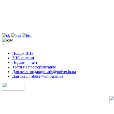
↑
Пошук ВНЗ
ЗНО онлайн
Поради і статті
Тести на профорієнтацію
Для рекламодавців: adv@univer.in.ua
Для скарг: abuse@univer.in.ua