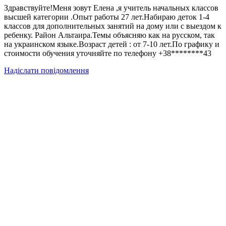
Здравствуйте!Меня зовут Елена ,я учитель начальных классов
высшей категории .Опыт работы 27 лет.Набираю деток 1-4
классов для дополнительных занятий на дому или с выездом к
ребенку. Район Альтаира.Темы объясняю как на русском, так
на украинском языке.Возраст детей : от 7-10 лет.По графику и
стоимости обучения уточняйте по телефону +38********43
Надіслати повідомлення