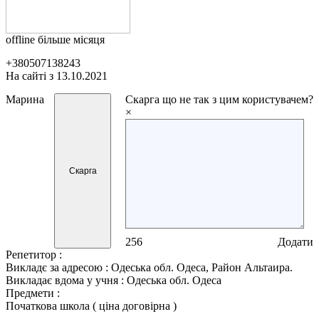
offline більше місяця
+380507138243
На сайті з 13.10.2021
Марина
Скарга
що не так з цим користувачем?
×
Скарга
256
Додати
Репетитор :
Викладє за адресою :
Одеська обл. Одеса, Район Альтаира.
Викладає вдома у учня :
Одеська обл. Одеса
Предмети :
Початкова школа ( ціна договірна )