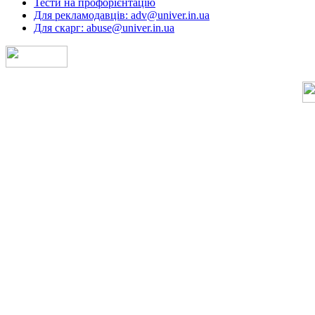
Тести на профорієнтацію
Для рекламодавців: adv@univer.in.ua
Для скарг: abuse@univer.in.ua