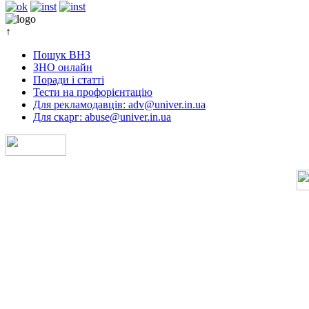
↑
Пошук ВНЗ
ЗНО онлайн
Поради і статті
Тести на профорієнтацію
Для рекламодавців: adv@univer.in.ua
Для скарг: abuse@univer.in.ua