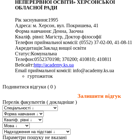
НЕПЕРЕРВНОЇ ОСВІТИ» ХЕРСОНСЬКОЇ
ОБЛАСНОЇ РАДИ
Рік заснування:
1995
Адресa:
м. Херсон
,
вул. Покришева, 41
Форма навчання:
Денна, Заочна
Кваліф. рівні:
Магістр, Доктор філософії
Телефон приймальної комісії:
(0552) 37-02-00, 41-08-11
Акредитація:
Заклад вищої освіти
Статус:
Комунальна
Телефон:
0552370198; 370200; 410810; 410811
Вебсайт:
http://academy.ks.ua
Email приймальної комісії:
info@academy.ks.ua
гуртожиток
Подивитися відгуки ( 0 )
Залишити відгук
Перелiк факультетiв
( докладніше )
Параметри пошуку не вказані