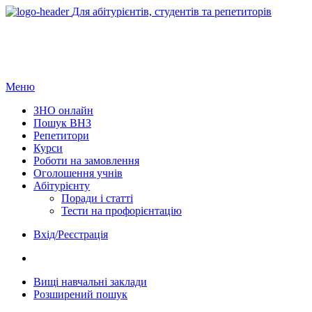
Для абітурієнтів, студентів та репетиторів
Меню
ЗНО онлайн
Пошук ВНЗ
Репетитори
Курси
Роботи на замовлення
Оголошення учнів
Абітурієнту
Поради і статті
Тести на профорієнтацію
Вхід/Реєстрація
Вищі навчальні заклади
Розширений пошук