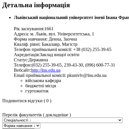
Детальна інформація
Львівський національний університет імені Івана Фра
Рік заснування:
1661
Адресa:
м. Львів
,
вул. Університетська, 1
Форма навчання:
Денна, Заочна
Кваліф. рівні:
Бакалавр, Магістр
Телефон приймальної комісії:
+38 (032) 255-39-65
Акредитація:
Заклад вищої освіти
Статус:
Державна
Телефон:
(032) 255-39-65, 239-43-30, (096) 600-77-31
Вебсайт:
http://lnu.edu.ua
Email приймальної комісії:
pkunivlv@lnu.edu.ua
військова кафедра
бюджетні місця
гуртожиток
Подивитися відгуки ( 0 )
Перелiк факультетiв
( докладніше )