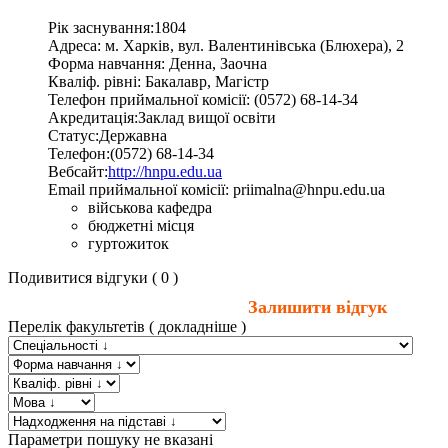
Рік заснування:
1804
Адресa:
м. Харків
,
вул. Валентинівська (Блюхера), 2
Форма навчання:
Денна, Заочна
Кваліф. рівні:
Бакалавр, Магістр
Телефон приймальної комісії:
(0572) 68-14-34
Акредитація:
Заклад вищої освіти
Статус:
Державна
Телефон:
(0572) 68-14-34
Вебсайт:
http://hnpu.edu.ua
Email приймальної комісії:
priimalna@hnpu.edu.ua
військова кафедра
бюджетні місця
гуртожиток
Подивитися відгуки ( 0 )
Залишити відгук
Перелiк факультетiв
( докладніше )
Параметри пошуку не вказані