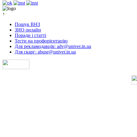
↑
Пошук ВНЗ
ЗНО онлайн
Поради і статті
Тести на профорієнтацію
Для рекламодавців: adv@univer.in.ua
Для скарг: abuse@univer.in.ua