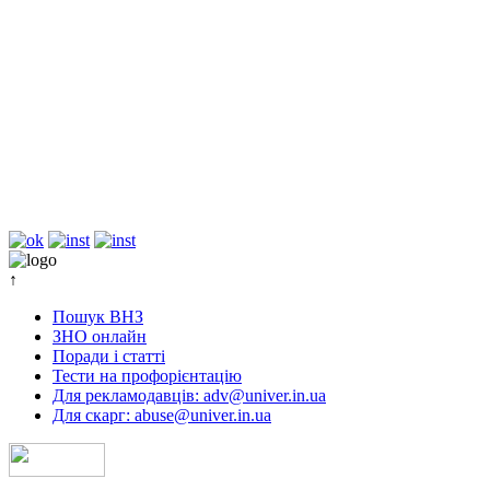
↑
Пошук ВНЗ
ЗНО онлайн
Поради і статті
Тести на профорієнтацію
Для рекламодавців: adv@univer.in.ua
Для скарг: abuse@univer.in.ua