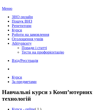
Меню
ЗНО онлайн
Пошук ВНЗ
Репетитори
Курси
Роботи на замовлення
Оголошення учнів
Абітурієнту
Поради і статті
Тести на профорієнтацію
Вхід/Реєстрація
Курси
За предметами
Навчальні курси з Комп’ютерних
технологій
Курси - online
( 1 )